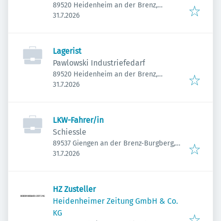
89520 Heidenheim an der Brenz,
Veröffentlicht
:
Deutschland
31.7.2026
Lagerist
Pawlowski Industriefedarf
89520 Heidenheim an der Brenz,
Veröffentlicht
:
Deutschland
31.7.2026
LKW-Fahrer/in
Schiessle
89537 Giengen an der Brenz-Burgberg,
Veröffentlicht
:
Deutschland
31.7.2026
HZ Zusteller
Heidenheimer Zeitung GmbH & Co.
KG