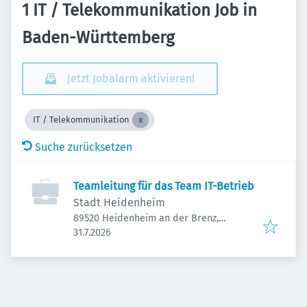
1 IT / Telekommunikation Job in
Baden-Württemberg
Jetzt Jobalarm aktivieren!
IT / Telekommunikation
Suche zurücksetzen
Teamleitung für das Team IT-Betrieb
Stadt Heidenheim
89520 Heidenheim an der Brenz,
Veröffentlicht
:
Deutschland
31.7.2026